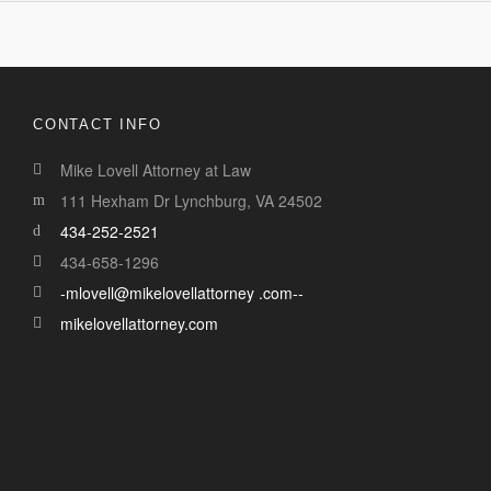
CONTACT INFO
Mike Lovell Attorney at Law
111 Hexham Dr Lynchburg, VA 24502
434-252-2521
434-658-1296
-mlovell@mikelovellattorney .com--
mikelovellattorney.com