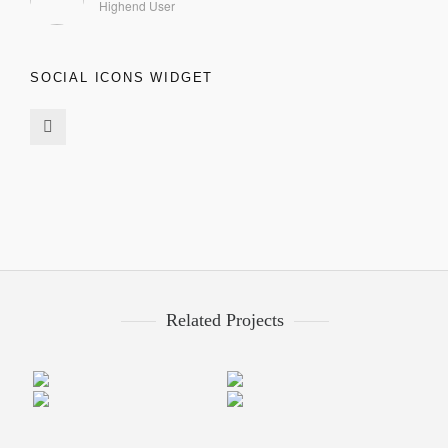
Highend User
SOCIAL ICONS WIDGET
Related Projects
Miamond
Happy Cup
Malford London
Umbrella Design