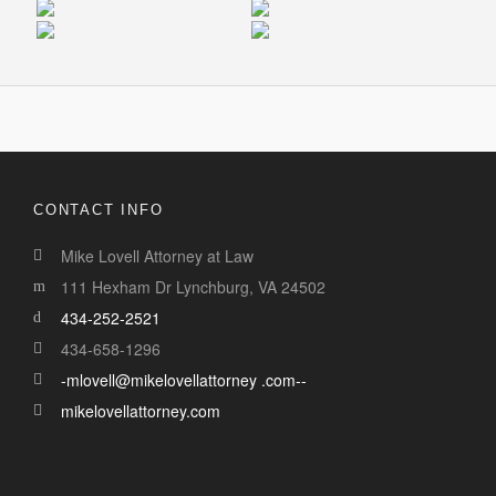
Electrik Bulb
Williams Studio
CONTACT INFO
Mike Lovell Attorney at Law
111 Hexham Dr Lynchburg, VA 24502
434-252-2521
434-658-1296
-mlovell@mikelovellattorney .com--
mikelovellattorney.com